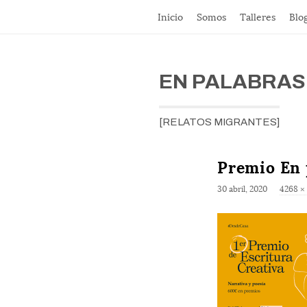
Inicio
Somos
Talleres
Blo
EN PALABRAS
[RELATOS MIGRANTES]
Premio En 
F
30 abril, 2020
4268 ×
u
l
l
s
i
z