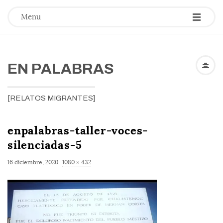
-
-
-
Menu
EN PALABRAS
[RELATOS MIGRANTES]
enpalabras-taller-voces-
silenciadas-5
F
16 diciembre, 2020
1080 × 432
u
l
l
s