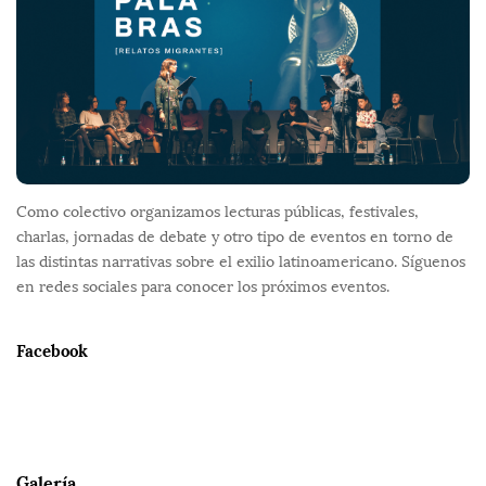
t
e
r
Como colectivo organizamos lecturas públicas, festivales,
charlas, jornadas de debate y otro tipo de eventos en torno de
las distintas narrativas sobre el exilio latinoamericano. Síguenos
en redes sociales para conocer los próximos eventos.
Facebook
Galería