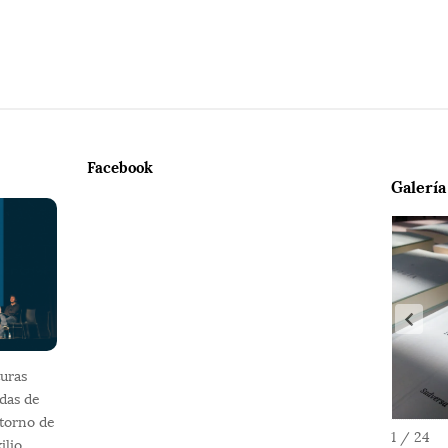
Facebook
Galería
uras
adas de
 torno de
1 / 24
ilio