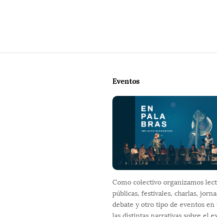
S
i
Eventos
t
e
F
o
o
t
e
r
Como colectivo organizamos lect
públicas, festivales, charlas, jorn
debate y otro tipo de eventos en
las distintas narrativas sobre el ex