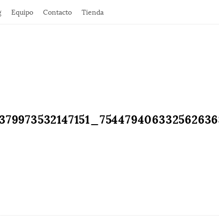
g
Equipo
Contacto
Tienda
1379973532147151_75447940633256263