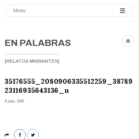
-
-
-
Menu
EN PALABRAS
[RELATOS MIGRANTES]
35176555_2080906335512259_38789
23116935643136_n
9 julio, 2018