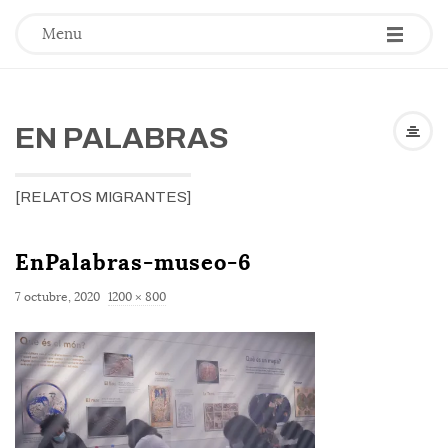
-
-
-
Menu
EN PALABRAS
[RELATOS MIGRANTES]
EnPalabras-museo-6
F
7 octubre, 2020
1200 × 800
u
l
l
s
i